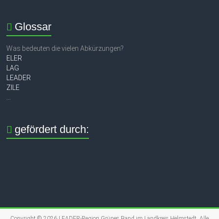
Glossar
Was bedeuten die vielen Abkürzungen?
ELER
LAG
LEADER
ZILE
...
gefördert durch:
Copyright © 2026
LEADER-Region Grünes Band im Landkreis Helmstedt
. Alle