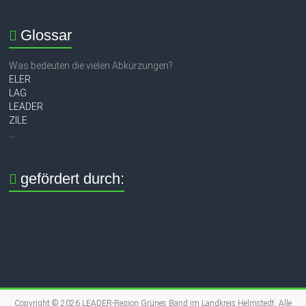
Glossar
Was bedeuten die vielen Abkürzungen?
ELER
LAG
LEADER
ZILE
...
gefördert durch:
Copyright © 2026
LEADER-Region Grünes Band im Landkreis Helmstedt
. Alle