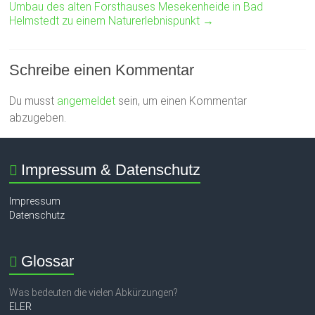
Umbau des alten Forsthauses Mesekenheide in Bad
Helmstedt zu einem Naturerlebnispunkt
→
Schreibe einen Kommentar
Du musst
angemeldet
sein, um einen Kommentar
abzugeben.
Impressum & Datenschutz
Impressum
Datenschutz
Glossar
Was bedeuten die vielen Abkürzungen?
ELER