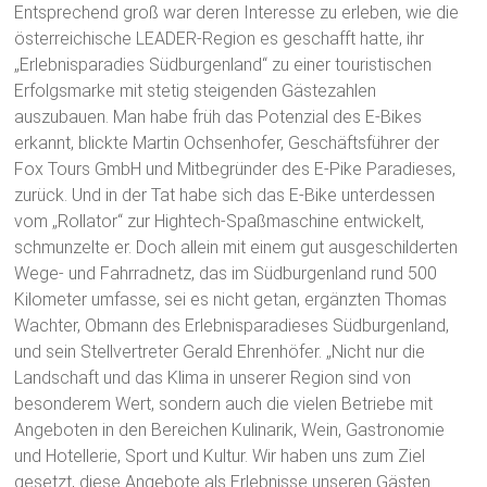
Entsprechend groß war deren Interesse zu erleben, wie die
österreichische LEADER-Region es geschafft hatte, ihr
„Erlebnisparadies Südburgenland“ zu einer touristischen
Erfolgsmarke mit stetig steigenden Gästezahlen
auszubauen. Man habe früh das Potenzial des E-Bikes
erkannt, blickte Martin Ochsenhofer, Geschäftsführer der
Fox Tours GmbH und Mitbegründer des E-Pike Paradieses,
zurück. Und in der Tat habe sich das E-Bike unterdessen
vom „Rollator“ zur Hightech-Spaßmaschine entwickelt,
schmunzelte er. Doch allein mit einem gut ausgeschilderten
Wege- und Fahrradnetz, das im Südburgenland rund 500
Kilometer umfasse, sei es nicht getan, ergänzten Thomas
Wachter, Obmann des Erlebnisparadieses Südburgenland,
und sein Stellvertreter Gerald Ehrenhöfer. „Nicht nur die
Landschaft und das Klima in unserer Region sind von
besonderem Wert, sondern auch die vielen Betriebe mit
Angeboten in den Bereichen Kulinarik, Wein, Gastronomie
und Hotellerie, Sport und Kultur. Wir haben uns zum Ziel
gesetzt, diese Angebote als Erlebnisse unseren Gästen