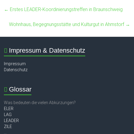
←
Erstes LEADER-Koordinierungstreffen in Braunschweig
Wohnhaus, Begegnungsstätte und Kulturgut in Ahmstorf
→
Impressum & Datenschutz
Impressum
Datenschutz
Glossar
Was bedeuten die vielen Abkürzungen?
ELER
LAG
LEADER
ZILE
...